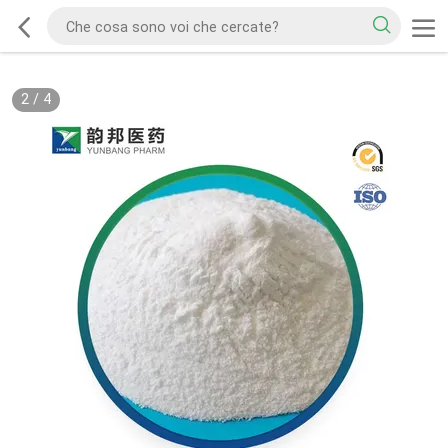
2
/
4