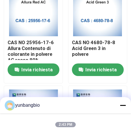
Giro della fabbrica
Controllo di qualità
CAS NO 25956-17-6
CAS NO 4680-78-8
Allura Contenuto di
Acid Green 3 in
Contattici
colorante in polvere
polvere
AC rosso 80%
Invia richiesta
Invia richiesta
Notizie
Casi
yunbangbio
amplificatori biologici
2:43 PM
reagenti biochimici