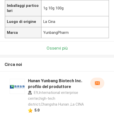
Imballaggi partico
1g 10g 100g
lari
Luogo di origine
La Cina
Marca
YunbangPharm
Osservi più
Circa noi
Hunan Yunbang Biotech Inc.
profilo del produttore
E9,International enterprise
center,high-tech
district,Changsha Hunan ,La CINA
5.0