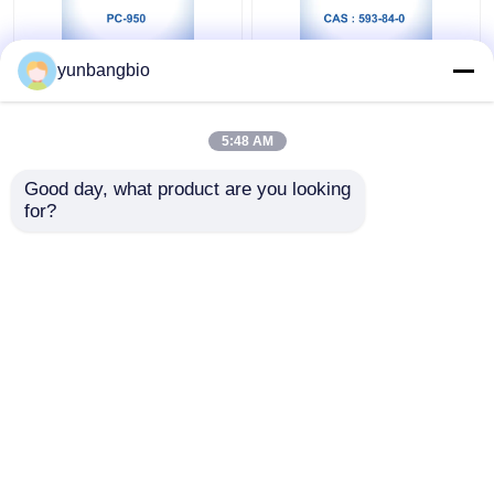
yunbangbio
ProClin 950 PC-950
Guanidina tiocianato
MIT Reagenti
CAS 593-84-0 IVD
diagnostici in vitro
Reagenti Grado
5:48 AM
Nessuno Stabilizzatore
molecolare
Miglior prezzo
Miglior prezzo
Good day, what product are you looking 
for?
Contattaci
Contattaci
Osservi più
Casa
Circa noi
Contattaci
Desktop Site
Mappa del sito
Privacy Policy