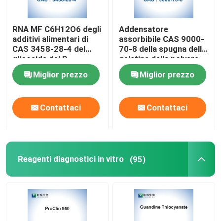
RNA MF C6H12O6 degli
Addensatore
additivi alimentari di
assorbibile CAS 9000-
CAS 3458-28-4 del
70-8 della spugna della
glicoside del D-
gelatina della polvere
mannosio
della gelatina di
Miglior prezzo
Miglior prezzo
Teleostean
Contattaci
Contattaci
Reagenti diagnostici in vitro
(95)