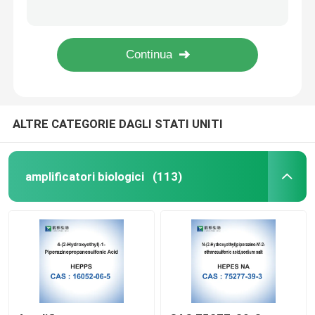
Citocromo biologico C degli enzimi dei catalizzatori di CAS 9007-43-6 da cuore equino
Enzimi dei catalizzatori biologici farmaceutici CAS 9001-54-1 della ialuronidasi
Enzimi biologici dei catalizzatori
Polvere cristallina acida α-chetoglutarica del sale disodico di CAS 305-72-6
9004-07-3 α-chimotripsina biologica della chimotripsina degli enzimi dei catalizzatori (>1200u/Mg)
Glicoside
ALTRE CATEGORIE DAGLI STATI UNITI
Reagenti diagnostici in vitro
Prodotti chimici fini industriali
amplificatori biologici
(113)
Macchie biologiche
Materie prime antibiotiche
Materie prime cosmetiche