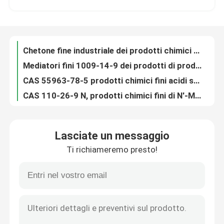
Idrato CAS 606-68-8 di nicotinamide adenindinucleotide del β-NADH β del NADH
Enzimi biologici CAS 1184-16-3 dei catalizzatori del sale monosodico del NADP
Giro della fabbrica
CAS 11096-37-0 enzimi biologici dei catalizzatori/transferrina umana di Holo
Chetone fine industriale dei prodotti chimici di CAS 942-92-7 Hexanophenone
Controllo di qualità
Mediatori fini 1009-14-9 dei prodotti di prodotti chimici di CAS Valerophenone
CAS 55963-78-5 prodotti chimici fini acidi solfonici di industriale del sodio di Polyanethol
Contattici
CAS 110-26-9 N, prodotti chimici fini di N'-Methylenebisacrylamide
Liquido 99,99% CAS del solfossido dimetilico di DMSO 67-68-5 chiari incolori
Notizie
Prodotti chimici fini industriali CAS detergente 11024-24-1 della digitonina 50%
Lasciate un messaggio
CAS 11028-71-0 Concanavalina A da Canavalia Ensiformis Jack Bean
Ti richiameremo presto!
RNAsi una ribonucleasi A dal pancreas bovino CAS biologico 9001-99-4
Casi
Desossiribonucleasi I della dnasi I (>400u/Mg) dal pancreas bovino CAS 9003-98-9
Catalizzatori Enzimi DNasi I (＞2000u/Mg) CAS 9003-98-9 Deossiribonucleasi I Biologico
amplificatori biologici
Enzimi biologici 7,6 pH CAS 9002-07-7 dei catalizzatori di 1:250 della tripsina
Tripsina biologica degli enzimi 7,6 pH dei catalizzatori di CAS 9002-07-7 dal pancreas porcino
reagenti biochimici