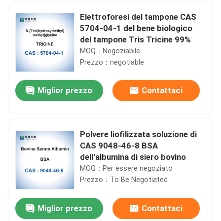
Elettroforesi del tampone CAS
5704-04-1 del bene biologico
del tampone Tris Tricine 99%
MOQ：Negoziabile
Prezzo：negotiable
Miglior prezzo
Contattaci
Polvere liofilizzata soluzione di
CAS 9048-46-8 BSA
Casa
dell'albumina di siero bovino
MOQ：Per essere negoziato
Prezzo：To Be Negotiated
Prodotti
Miglior prezzo
Contattaci
Acido abscissico fine industriale dei prodotti chimici di ABA CAS 21293-29-8 (+) -
Circa noi