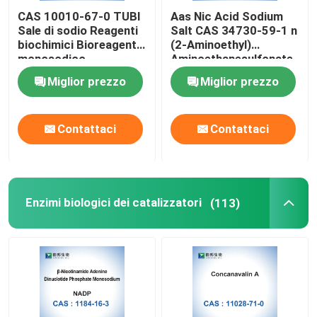
CAS 10010-67-0 TUBI
Aas Nic Acid Sodium
Sale di sodio Reagenti
Salt CAS 34730-59-1 n
biochimici Bioreagente
(2-Aminoethyl)
monosodico
Aminoethanesulfonate
Miglior prezzo
Miglior prezzo
Contattaci
Contattaci
Enzimi biologici dei catalizzatori
(113)