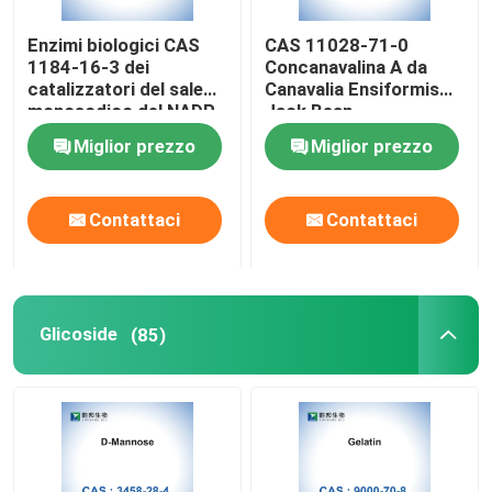
Enzimi biologici CAS
CAS 11028-71-0
1184-16-3 dei
Concanavalina A da
catalizzatori del sale
Canavalia Ensiformis
monosodico del NADP
Jack Bean
Miglior prezzo
Miglior prezzo
Contattaci
Contattaci
Glicoside
(85)