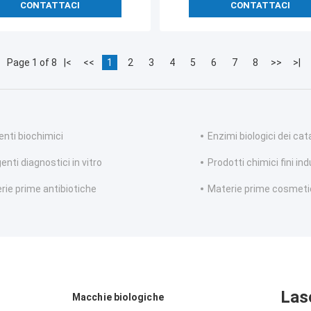
CONTATTACI
CONTATTACI
Page 1 of 8
|<
<<
1
2
3
4
5
6
7
8
>>
>|
enti biochimici
Enzimi biologici dei cat
nti diagnostici in vitro
Prodotti chimici fini ind
rie prime antibiotiche
Materie prime cosmet
Las
Macchie biologiche