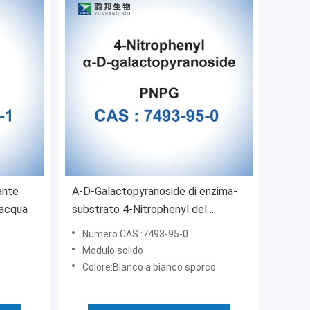
ante
Α-D-Galactopyranoside di enzima-
 acqua
substrato 4-Nitrophenyl del
glicoside di CAS 7493-95-0
Numero CAS.:7493-95-0
Modulo:solido
Colore:Bianco a bianco sporco