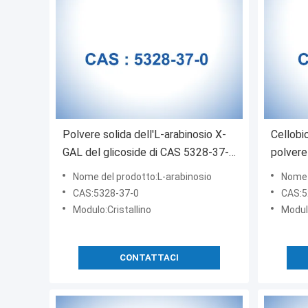
Polvere solida dell'L-arabinosio X-
Cellobio
GAL del glicoside di CAS 5328-37-0
polvere
per i dolcificanti
CAS 528
Nome del prodotto:L-arabinosio
Nome d
CAS:5328-37-0
CAS:5
Modulo:Cristallino
Modulo
CONTATTACI