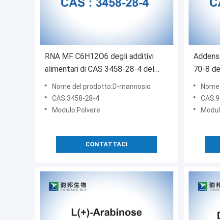
RNA MF C6H12O6 degli additivi
Addensa
alimentari di CAS 3458-28-4 del
70-8 de
glicoside del D-mannosio
della po
Nome del prodotto:D-mannosio
Nome 
Teleos
CAS:3458-28-4
CAS:9
Modulo:Polvere
Modul
CONTATTACI