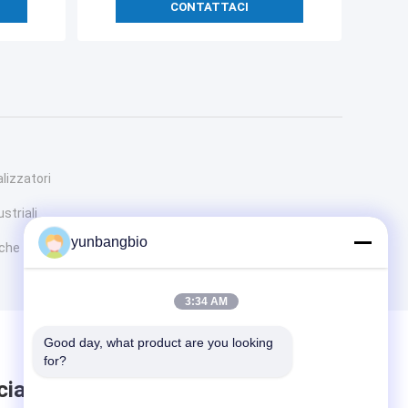
CONTATTACI
alizzatori
ustriali
yunbangbio
iche
3:34 AM
Good day, what product are you looking 
for?
ciare messaggio