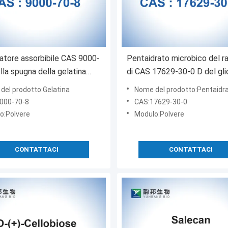
tore assorbibile CAS 9000-
Pentaidrato microbico del ra
lla spugna della gelatina
di CAS 17629-30-0 D del gli
lvere della gelatina di
(+) -
del prodotto:Gelatina
Nome del prodotto:Pentaidrato del raffinos
tean
000-70-8
CAS:17629-30-0
o:Polvere
Modulo:Polvere
CONTATTACI
CONTATTACI