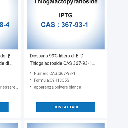
del β-
Diossano 99% libero di Β-D-
de di
Thiogalactoside CAS 367-93-1
dell'isopropile di IPTG
Numero CAS.:367-93-1
Formula:C9H18O5S
e negoziato
apparenza:polvere bianca
CONTATTACI