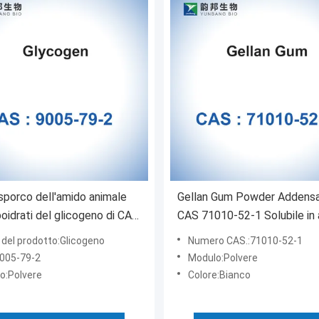
sporco dell'amido animale
Gellan Gum Powder Addens
boidrati del glicogeno di CAS
CAS 71010-52-1 Solubile in
9-2 Lione
del prodotto:Glicogeno
Numero CAS.:71010-52-1
005-79-2
Modulo:Polvere
o:Polvere
Colore:Bianco