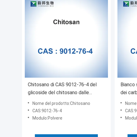
Chitosano di CAS 9012-76-4 del
Bianco 
glicoside del chitosano dalle
dei car
coperture del gamberetto 98%
9005-7
Nome del prodotto:Chitosano
Nome 
CAS:9012-76-4
CAS:9
Modulo:Polvere
Modul