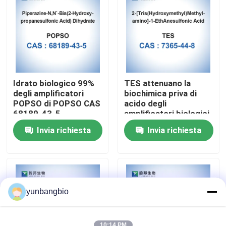
Giro della fabbrica
Controllo di qualità
Idrato biologico 99%
TES attenuano la
Contattici
degli amplificatori
biochimica priva di
POPSO di POPSO CAS
acido degli
68189-43-5
amplificatori biologici
di CAS 7365-44-8
Notizie
Invia richiesta
Invia richiesta
Casi
amplificatori biologici
yunbangbio
reagenti biochimici
10:14 PM