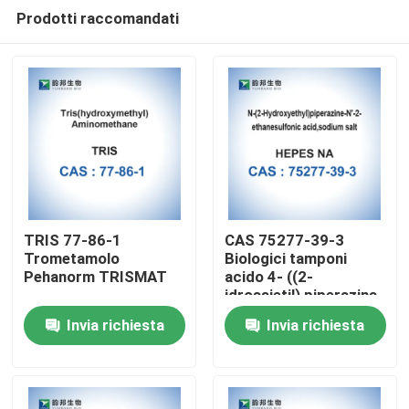
Prodotti raccomandati
TRIS 77-86-1
CAS 75277-39-3
Trometamolo
Biologici tamponi
Pehanorm TRISMAT
acido 4- ((2-
Casa
idrossietil) piperazina-
1-etanosulfonico
Invia richiesta
Invia richiesta
Prodotti
Circa noi