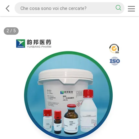
2
/
5