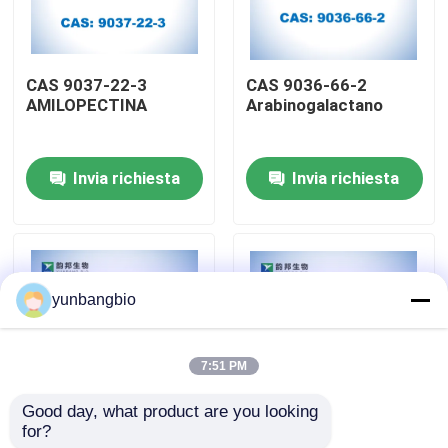
Giro della fabbrica
CAS 9037-22-3
CAS 9036-66-2
AMILOPECTINA
Arabinogalactano
Controllo di qualità
Invia richiesta
Invia richiesta
Contattici
Notizie
yunbangbio
Casi
7:51 PM
amplificatori biologici
Good day, what product are you looking 
for?
Chitosano di CAS
CAS 3767-28-0 4-
reagenti biochimici