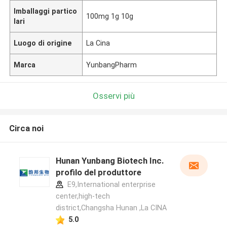
Imballaggi partico
100mg 1g 10g
lari
Luogo di origine
La Cina
Marca
YunbangPharm
Osservi più
Circa noi
Hunan Yunbang Biotech Inc.
profilo del produttore
E9,International enterprise
center,high-tech
district,Changsha Hunan ,La CINA
5.0