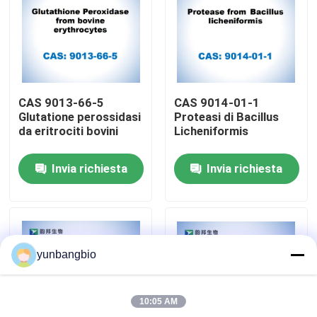
Giro della fabbrica
Controllo di qualità
CAS 9013-66-5
CAS 9014-01-1
Glutatione perossidasi
Proteasi di Bacillus
Contattici
da eritrociti bovini
Licheniformis
Invia richiesta
Invia richiesta
Notizie
Casi
yunbangbio
amplificatori biologici
10:05 AM
reagenti biochimici