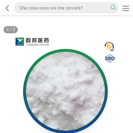
2
/
3