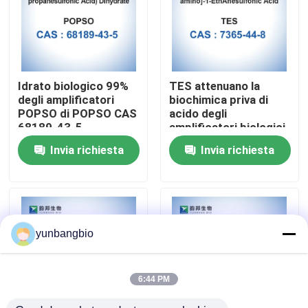
Giro della fabbrica
Controllo di qualità
Idrato biologico 99%
TES attenuano la
degli amplificatori
biochimica priva di
POPSO di POPSO CAS
acido degli
Contattici
68189-43-5
amplificatori biologici
di CAS 7365-44-8
Invia richiesta
Invia richiesta
Notizie
Casi
yunbangbio
amplificatori biologici
6:44 PM
reagenti biochimici