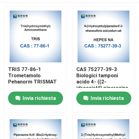
TRIS 77-86-1
CAS 75277-39-3
Trometamolo
Biologici tamponi
Pehanorm TRISMAT
acido 4- ((2-
idrossietil) piperazina-
1-etanosulfonico
Casa
Invia richiesta
Invia richiesta
Prodotti
Circa noi