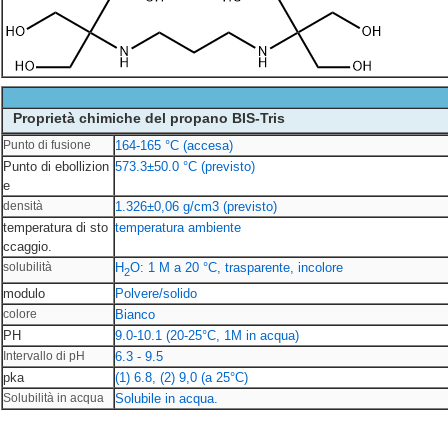
Proprietà chimiche del propano BIS-Tris
Punto di fusione
164-165 °C (accesa)
Punto di ebollizion
573.3±50.0 °C (previsto)
e
densità
1.326±0,06 g/cm3 (previsto)
temperatura di sto
temperatura ambiente
ccaggio.
solubilità
H
O: 1 M a 20 °C, trasparente, incolore
2
modulo
Polvere/solido
colore
Bianco
PH
9.0-10.1 (20-25°C, 1M in acqua)
Intervallo di pH
6.3 - 9.5
pka
(1) 6.8, (2) 9,0 (a 25°C)
Solubilità in acqua
Solubile in acqua.