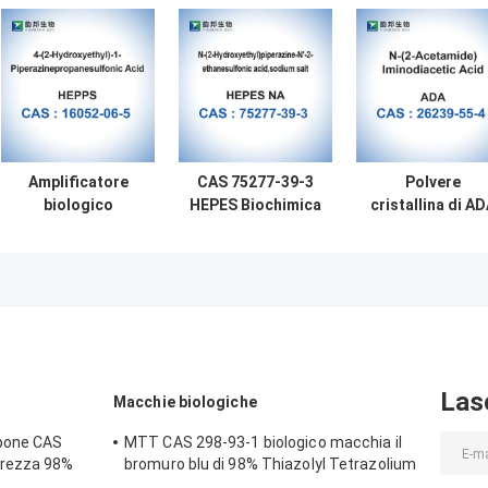
Amplificatore
CAS 75277-39-3
Polvere
biologico
HEPES Biochimica
cristallina di A
Bioreagent CAS
dei tamponi
Buffer Bioreage
16052-06-5 di
biologici del sale
CAS 26239-55-
HEPPS EPPS buon
di sodio
biologico
s
Las
Macchie biologiche
mpone CAS
MTT CAS 298-93-1 biologico macchia il
urezza 98%
bromuro blu di 98% Thiazolyl Tetrazolium