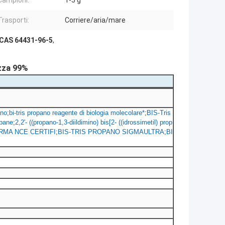
Campioni:
1-5 g
Trasporti:
Corriere/aria/mare
 CAS 64431-96-5
,
zza 99%
ano
;
bi-tris propano reagente di biologia molecolare*
;
BIS-Tris
opane
;
2,2'- ((propano-1,3-diildimino) bis[2- ((idrossimetil) prop
RMA NCE CERTIFI
;
BIS-TRIS PROPANO SIGMAULTRA
;
BI