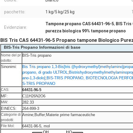
Colore:
Bianco
pacchetto:
1 kg/5 kg/25 kg
Tampone propano CAS 64431-96-5
,
BIS Tris
Evidenziare:
purezza biologica 99% tampone propano
BIS Tris CAS 64431-96-5 Propano tampone Biologico Pure
BIS-Tris Propano Informazioni di base
Nome del pr
BIS-Tris propano
odotto:
Sinonimi:
Bis Tris propano 1,3-Bis[tris ((hydroxymethyl)methylamino]prop
propano, di grado ULTROL
;
Bistrishydroxymethylmethylaminopr
ano-1,3-diolo]
;
BIS-TRIS PROPANO, BIOTECNOLOGIA PERFO
S-TRIS PROPANO
CAS:
64431-96-5
MF:
C11H26N2O6
MW:
282.33
EINECS:
264-899-3
Categorie di
Amine;Buffer;Materie prime farmaceutiche
prodotti:
File Mol:
64431-96-5, mol