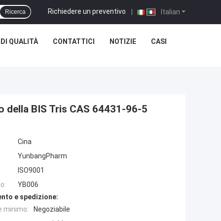
Richiedere un preventivo
|
Italian
Ricerca
DI QUALITÀ
CONTATTICI
NOTIZIE
CASI
o della BIS Tris CAS 64431-96-5
Cina
YunbangPharm
ISO9001
o:
YB006
nto e spedizione:
e minimo:
Negoziabile