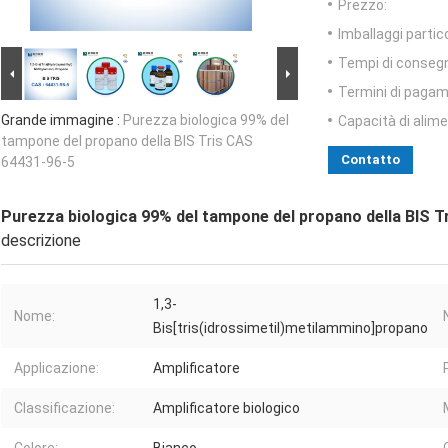
Prezzo:
Imballaggi partico
Tempi di conseg
Termini di pagam
Grande immagine :
Purezza biologica 99% del
Capacità di alim
tampone del propano della BIS Tris CAS
Contatto
64431-96-5
Purezza biologica 99% del tampone del propano della BIS T
descrizione
1,3-
Nome:
Bis[tris(idrossimetil)metilammino]propano
Applicazione:
Amplificatore
Classificazione:
Amplificatore biologico