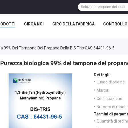
RODOTTI
CIRCA NOI
GIRO DELLA FABBRICA
CONTROLLO 
ca 99% Del Tampone Del Propano Della BIS Tris CAS 64431-96-5
Purezza biologica 99% del tampone del propan
Dettagli:
Luogo di origine:
Marca:
Certificazione:
Numero di modell
Termini di pagame
Quantità di ordin