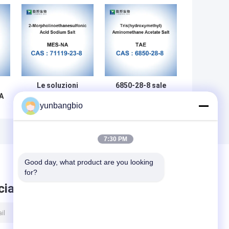
Le soluzioni
6850-28-8 sale
DA
tamponi
dell'acetato di
yunbangbio
nt
biologiche del
Tris della
4
sale del sodio di
soluzione
MES
tampone
spolverizzano
dell'acetato di
7:30 PM
Bioreagent CAS
Tris
71119-23-8
Aminomethane
Good day, what product are you looking 
(idrossimetilico)
for?
ciare messaggio