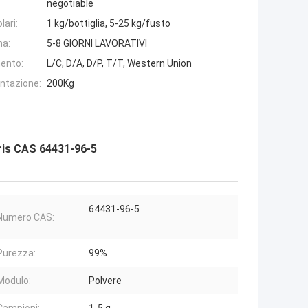
negotiable
lari:
1 kg/bottiglia, 5-25 kg/fusto
na:
5-8 GIORNI LAVORATIVI
ento:
L/C, D/A, D/P, T/T, Western Union
entazione:
200Kg
ris CAS 64431-96-5
64431-96-5
Numero CAS:
Purezza:
99%
Modulo:
Polvere