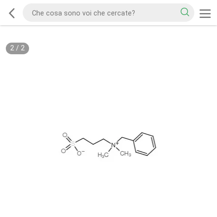
2
/
2