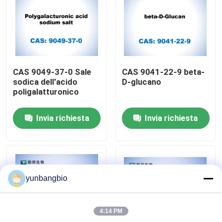
Giro della fabbrica
Controllo di qualità
CAS 9049-37-0 Sale
CAS 9041-22-9 beta-
sodica dell'acido
D-glucano
Contattici
poligalatturonico
Invia richiesta
Invia richiesta
Notizie
Casi
yunbangbio
amplificatori biologici
4:14 PM
reagenti biochimici