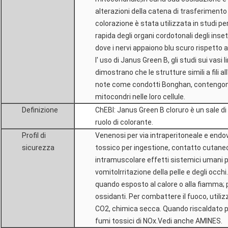
alterazioni della catena di trasferimento 
colorazione è stata utilizzata in studi pe
rapida degli organi cordotonali degli insetti
dove i nervi appaiono blu scuro rispetto a
l' uso di Janus Green B, gli studi sui vasi li
dimostrano che le strutture simili a fili all'
note come condotti Bonghan, contengono
mitocondri nelle loro cellule.
Definizione
ChEBI: Janus Green B cloruro è un sale di
ruolo di colorante.
Profil di
Venenosi per via intraperitoneale e e
sicurezza
tossico per ingestione, contatto cutaneo
intramuscolare effetti sistemici umani p
vomitoIrritazione della pelle e degli occhi
quando esposto al calore o alla fiamma; 
ossidanti. Per combattere il fuoco, utili
CO2, chimica secca. Quando riscaldato
fumi tossici di NOx.Vedi anche AMINES.