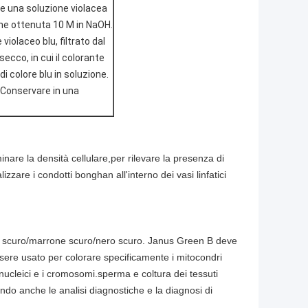
ere una soluzione violacea
ene ottenuta 10 M in NaOH.
violaceo blu, filtrato dal
ecco, in cui il colorante
i colore blu in soluzione.
. Conservare in una
inare la densità cellulare,per rilevare la presenza di
izzare i condotti bonghan all'interno dei vasi linfatici
e scuro/marrone scuro/nero scuro.
Janus Green B deve
sere usato per colorare specificamente i mitocondri
i nucleici e i cromosomi.sperma e coltura dei tessuti
do anche le analisi diagnostiche e la diagnosi di