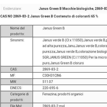
Evidenziare:
Janus Green B Macchie biologiche
,
2869-83
CAS NO 2869-83-2 Janus Green B Contenuto di coloranti 65 %
Nome del
Janus Green B
prodotto:
Sinonimi:
Janus verde B (CI x 11050);Janus verde B,
ad alta purezza;Janu;Janus verde B,colora
purezza;Janus verde B,colorazione biologi
5GR;JANUS GREEN (C.I.11050) Per la micro
puro;Janus Green B cloruro
CAS:
2869-83-2
MF:
C30H31ClN6
MW:
511.07
EINECS:
220-695-6
Categorie di
Fenazina; prodotti organici
prodotti:
File Mol:
2869-83-2.mol