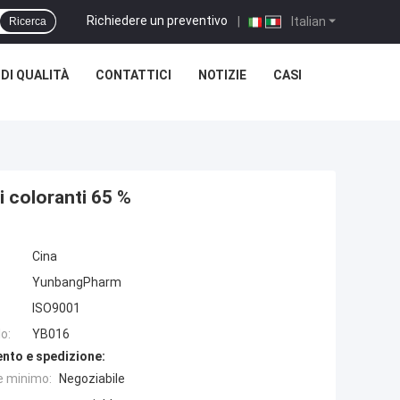
Richiedere un preventivo
|
Italian
Ricerca
DI QUALITÀ
CONTATTICI
NOTIZIE
CASI
 coloranti 65 %
Cina
YunbangPharm
ISO9001
o:
YB016
nto e spedizione:
e minimo:
Negoziabile