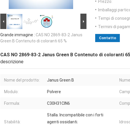
Prezzo:
Imballaggi partico
Tempi di conseg
Termini di pagam
Grande immagine :
CAS NO 2869-83-2 Janus
Contatto
Green B Contenuto di coloranti 65 %
CAS NO 2869-83-2 Janus Green B Contenuto di coloranti 6
descrizione
Nome del prodotto:
Janus Green B
Numer
Modulo:
Polvere
Camp
Formula:
C30H31ClN6
Compo
Stalla. Incompatibile con i forti
Stabilità:
agenti ossidanti.
Idroso