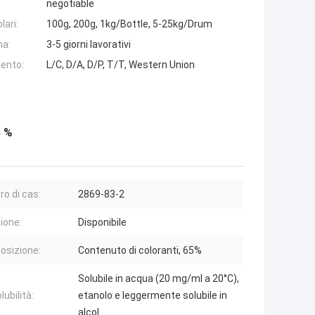
negotiable
lari:
100g, 200g, 1kg/Bottle, 5-25kg/Drum
na:
3-5 giorni lavorativi
ento:
L/C, D/A, D/P, T/T, Western Union
5 %
o di cas:
2869-83-2
ione:
Disponibile
sizione:
Contenuto di coloranti, 65%
Solubile in acqua (20 mg/ml a 20°C),
lubilità:
etanolo e leggermente solubile in
alcol.