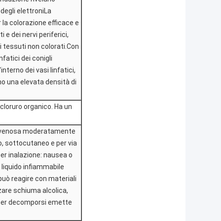
degli elettroniLa
r la colorazione efficace e
 e dei nervi periferici,
i tessuti non colorati.Con
nfatici dei conigli
interno dei vasi linfatici,
 una elevata densità di
 cloruro organico. Ha un
ndovenosa moderatamente
, sottocutaneo e per via
er inalazione: nausea o
. liquido infiammabile
può reagire con materiali
zzare schiuma alcolica,
 per decomporsi emette