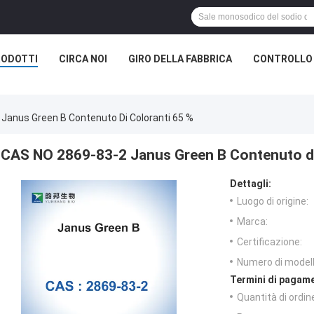
RODOTTI
CIRCA NOI
GIRO DELLA FABBRICA
CONTROLLO 
Janus Green B Contenuto Di Coloranti 65 %
CAS NO 2869-83-2 Janus Green B Contenuto di
Dettagli:
Luogo di origine:
Marca:
Certificazione:
Numero di modell
Termini di pagame
Quantità di ordin