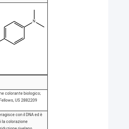
me colorante biologico;
 Fellows, US 2882209
ragisce con il DNA ed è
ui la colorazione
 riduzione rivelano