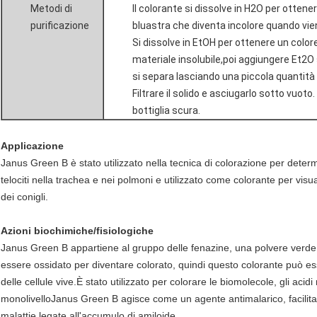
Metodi di
Il colorante si dissolve in H2O per otten
purificazione
bluastra che diventa incolore quando vi
Si dissolve in EtOH per ottenere un colore 
materiale insolubile,poi aggiungere Et2O s
si separa lasciando una piccola quantità d
Filtrare il solido e asciugarlo sotto vuoto
bottiglia scura.
Applicazione
Janus Green B è stato utilizzato nella tecnica di colorazione per determ
telociti nella trachea e nei polmoni e utilizzato come colorante per visual
dei conigli.
Azioni biochimiche/fisiologiche
Janus Green B appartiene al gruppo delle fenazine, una polvere verd
essere ossidato per diventare colorato, quindi questo colorante può es
delle cellule vive.
È stato utilizzato per colorare le biomolecole, gli acid
monolivelloJanus Green B agisce come un agente antimalarico, facilitan
malattie legate all'accumulo di amiloide.