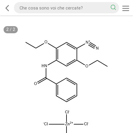
2
/
2