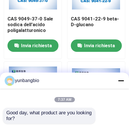
Giro della fabbrica
CAS 9049-37-0 Sale
CAS 9041-22-9 beta-
sodica dell'acido
D-glucano
poligalatturonico
Controllo di qualità
Invia richiesta
Invia richiesta
Contattici
Notizie
yunbangbio
Casi
7:37 AM
amplificatori biologici
Good day, what product are you looking 
for?
3- ((1-Nafto-oyl)
CAS 9067-32-7
indole CAS 109555-
Ialuronato di sodio
reagenti biochimici