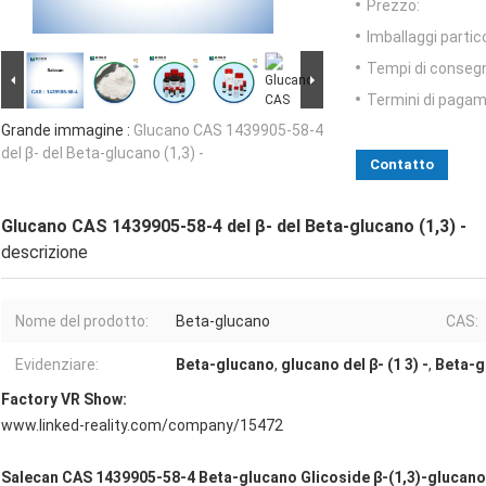
Prezzo:
Imballaggi partico
Tempi di conseg
Termini di pagam
Grande immagine :
Glucano CAS 1439905-58-4
del β- del Beta-glucano (1,3) -
Contatto
Glucano CAS 1439905-58-4 del β- del Beta-glucano (1,3) -
descrizione
Nome del prodotto:
Beta-glucano
CAS:
Evidenziare:
Beta-glucano
,
glucano del β- (1 3) -
,
Beta-g
Factory VR Show:
www.linked-reality.com/company/15472
Salecan CAS 1439905-58-4 Beta-glucano Glicoside β-(1,3)-glucano