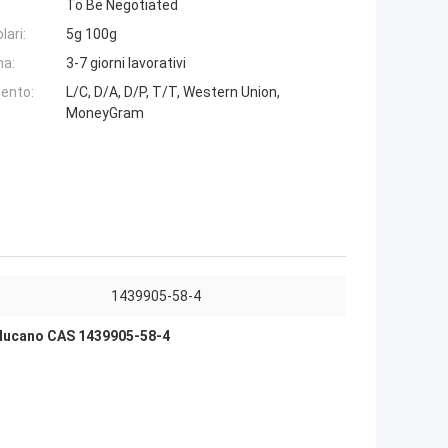
To Be Negotiated
lari:
5g 100g
na:
3-7 giorni lavorativi
ento:
L/C, D/A, D/P, T/T, Western Union,
MoneyGram
1439905-58-4
lucano CAS 1439905-58-4