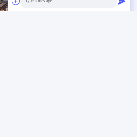
Photo
Video Call
Audio Call