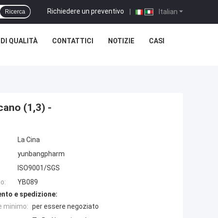
Richiedere un preventivo
|
Italian
Ricerca
DI QUALITÀ
CONTATTICI
NOTIZIE
CASI
ano (1,3) -
La Cina
yunbangpharm
ISO9001/SGS
o:
YB089
nto e spedizione:
e minimo:
per essere negoziato