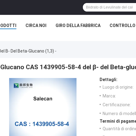
RODOTTI
CIRCA NOI
GIRO DELLA FABBRICA
CONTROLLO 
l Β- Del Beta-Glucano (1,3) -
Glucano CAS 1439905-58-4 del β- del Beta-gluc
Dettagli:
Luogo di origine:
Marca:
Certificazione:
Numero di modell
Termini di pagame
Quantità di ordin