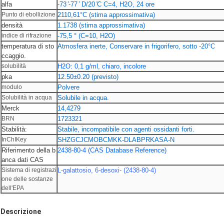
alfa
-73 ̊-77 ̊ D/20 ̊C C=4, H2O, 24 ore
Punto di ebollizione
2110,61°C (stima approssimativa)
densità
1.1738 (stima approssimativa)
indice di rifrazione
-75,5 ° (C=10, H2O)
temperatura di sto
Atmosfera inerte, Conservare in frigorifero, sotto -20°C
ccaggio.
solubilità
H2O: 0,1 g/ml, chiaro, incolore
pka
12.50±0.20 (previsto)
modulo
Polvere
Solubilità in acqua
Solubile in acqua.
Merck
14,4279
BRN
1723321
Stabilità:
Stabile, incompatibile con agenti ossidanti forti.
InChIKey
SHZGCJCMOBCMKK-DLABPRKASA-N
Riferimento della b
2438-80-4 (CAS Database Reference)
anca dati CAS
Sistema di registrazi
L-galattosio, 6-desoxi- (2438-80-4)
one delle sostanze
dell'EPA
Descrizione