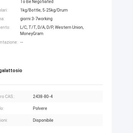
To Be Negotiated
lari:
1kg/Bottle, 5-25kg/Drum
na:
giorni 3-7working
ento:
L/C, T/T, D/A, D/P, Western Union,
MoneyGram
entazione:
--
galattosio
o CAS.:
2438-80-4
o:
Polvere
oni:
Disponibile