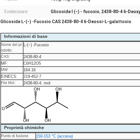
Evidenziare:
Glicoside l (−) - fucosio
,
2438-80-4 6-Deox
Glicoside L-(−) -Fucosio CAS 2438-80-4 6-Deossi-L-galattosio
Informazioni di base
Nome del pr
L-(−) -Fucosio
odotto:
CAS:
2438-80-4
MF:
C6H12O5
MW:
164.16
EINECS:
219-452-7
File Mol:
2438-80-4. mol
Proprietà chimiche
Punto di fusione
150-153 °C (accesa)