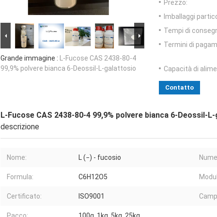
Prezzo:
Imballaggi partico
Tempi di conseg
Termini di pagam
Grande immagine :
L-Fucose CAS 2438-80-4
99,9% polvere bianca 6-Deossil-L-galattosio
Capacità di alim
Contatto
L-Fucose CAS 2438-80-4 99,9% polvere bianca 6-Deossil-L-
descrizione
Nome:
L (−) - fucosio
Numer
Formula:
C6H12O5
Modul
Certificato:
ISO9001
Campi
Pacco:
100g, 1kg, 5kg, 25kg