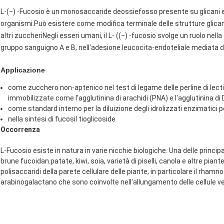
L-(−) -Fucosio è un monosaccaride deossiefosso presente su glicani e g
organismi.Può esistere come modifica terminale delle strutture glican
altri zuccheriNegli esseri umani, il L- ((−) -fucosio svolge un ruolo nel
gruppo sanguigno A e B, nell'adesione leucocita-endoteliale mediata da
Applicazione
come zucchero non-aptenico nel test di legame delle perline di lectin
immobilizzate come l'agglutinina di arachidi (PNA) e l'agglutinina di
come standard interno per la diluizione degli idrolizzati enzimatici p
nella sintesi di fucosil tioglicoside
Occorrenza
L-Fucosio esiste in natura in varie nicchie biologiche. Una delle principal
brune fucoidan.patate, kiwi, soia, varietà di piselli, canola e altre pia
polisaccaridi della parete cellulare delle piante, in particolare il rha
arabinogalactano che sono coinvolte nell'allungamento delle cellule ve