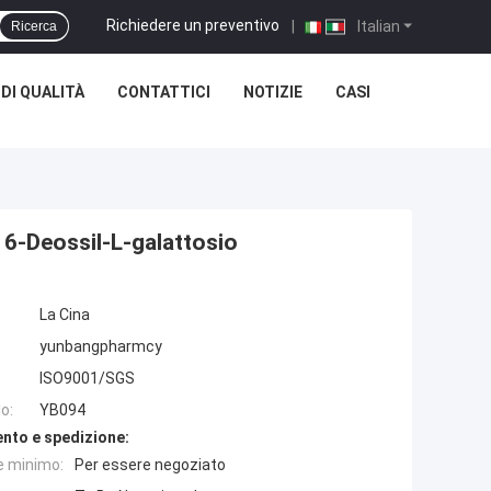
Richiedere un preventivo
|
Italian
Ricerca
DI QUALITÀ
CONTATTICI
NOTIZIE
CASI
6-Deossil-L-galattosio
La Cina
yunbangpharmcy
ISO9001/SGS
o:
YB094
nto e spedizione:
e minimo:
Per essere negoziato