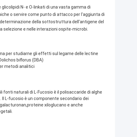
licolipidi N- e O-linkati di una vasta gamma di
iche o servire come punto di attacco per l'aggiunta di
la determinazione della sottostruttura dell'antigene del
 selezione e nelle interazioni ospite-microbi.
a per studiarne gli effetti sul legame delle lectine
 Dolichos biflorus (DBA)
er metodi analitici
i fonti naturali di L-Fucosio è il polisaccaride di alghe
nte. Il L-fucosio è un componente secondario dei
mnogalacturonan,proteine xiloglucano e anche
getali.